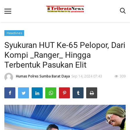
Headlines
Beranda
Syukuran HUT Ke-65 Pelopor, Dari
Binkam
Kompi _Ranger_ Hingga
Terms & Conditions
Terbentuk Pasukan Elit
Reskrim
Humas Polres Sumba Barat Daya
Sep 14, 2024 07:43
309
Polisi Kita
Giat Ops
Lantas
Mitra Polisi
Satwil