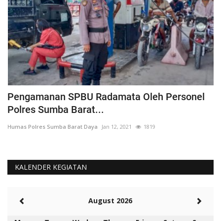
Pengamanan SPBU Radamata Oleh Personel
D
Polres Sumba Barat...
D
Humas Polres Sumba Barat Daya
Jan 12, 2021
1819
Hu
KALENDER KEGIATAN
August 2026