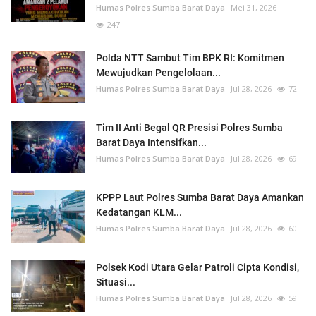
Humas Polres Sumba Barat Daya
Mei 31, 2026
247
Polda NTT Sambut Tim BPK RI: Komitmen
Mewujudkan Pengelolaan...
Humas Polres Sumba Barat Daya
Jul 28, 2026
72
Tim II Anti Begal QR Presisi Polres Sumba
Barat Daya Intensifkan...
Humas Polres Sumba Barat Daya
Jul 28, 2026
69
KPPP Laut Polres Sumba Barat Daya Amankan
Kedatangan KLM...
Humas Polres Sumba Barat Daya
Jul 28, 2026
60
Polsek Kodi Utara Gelar Patroli Cipta Kondisi,
Situasi...
Humas Polres Sumba Barat Daya
Jul 28, 2026
59