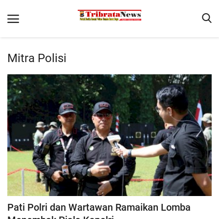
Mitra Polisi
Beranda
Binkam
Terms & Conditions
Reskrim
Polisi Kita
Giat Ops
Lantas
Mitra Polisi
Pati Polri dan Wartawan Ramaikan Lomba
Satwil