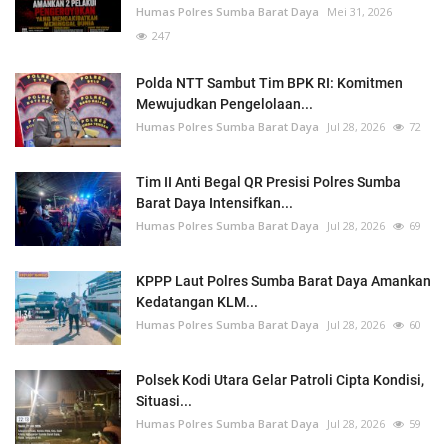
Humas Polres Sumba Barat Daya
Mei 31, 2026
247
Polda NTT Sambut Tim BPK RI: Komitmen
Mewujudkan Pengelolaan...
Humas Polres Sumba Barat Daya
Jul 28, 2026
72
Tim II Anti Begal QR Presisi Polres Sumba
Barat Daya Intensifkan...
Humas Polres Sumba Barat Daya
Jul 28, 2026
69
KPPP Laut Polres Sumba Barat Daya Amankan
Kedatangan KLM...
Humas Polres Sumba Barat Daya
Jul 28, 2026
60
Polsek Kodi Utara Gelar Patroli Cipta Kondisi,
Situasi...
Humas Polres Sumba Barat Daya
Jul 28, 2026
59