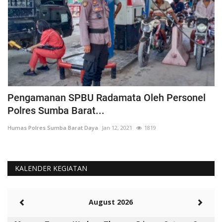
Pengamanan SPBU Radamata Oleh Personel
D
Polres Sumba Barat...
D
Humas Polres Sumba Barat Daya
Jan 12, 2021
1819
Hu
KALENDER KEGIATAN
August 2026