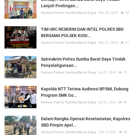
Lanjuti Postingan...
Humas Polres Sumba Barat Daya
Mei 20, 2025
39
TIM URC RESKRIM DAN INTEL POLRES SBD
BERSAMA POLSEK KODI...
Humas Polres Sumba Barat Daya
Mei 31, 2026
31
Satreskrim Polres Sumba Barat Daya Tindak
Penyalahgunaan...
Humas Polres Sumba Barat Daya
Jul 27, 2026
31
Kapolda NTT Terima Audiensi BP3MI, Dukung
Program SMK Go...
Humas Polres Sumba Barat Daya
Jul 31, 2026
30
Dalam Rangka Operasi Keselamatan, Kapolres
SBD Pimpin Apel...
Humas Polres Sumba Barat Daya
Feb 7, 2023
29