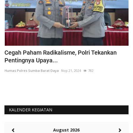
Cegah Paham Radikalisme, Polri Tekankan
P
Pentingnya Upaya...
W
Humas Polres Sumba Barat Daya
Nop 21, 2024
782
Hu
KALENDER KEGIATAN
August 2026