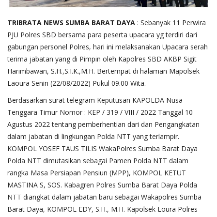
TRIBRATA
NEWS
SUMBA
BARAT
DAYA
: Sebanyak 11 Perwira
PJU Polres SBD bersama para peserta upacara yg terdiri dari
gabungan personel Polres, hari ini melaksanakan Upacara serah
terima jabatan yang di Pimpin oleh Kapolres SBD AKBP Sigit
Harimbawan, S.H.,S.I.K.,M.H. Bertempat di halaman Mapolsek
Laoura Senin (22/08/2022) Pukul 09.00 Wita.
Berdasarkan surat telegram Keputusan KAPOLDA Nusa
Tenggara Timur Nomor : KEP / 319 / VIII / 2022 Tanggal 10
Agustus 2022 tentang pemberhentian dari dan Pengangkatan
dalam jabatan di lingkungan Polda NTT yang terlampir.
KOMPOL YOSEF TAUS TILIS WakaPolres Sumba Barat Daya
Polda NTT dimutasikan sebagai Pamen Polda NTT dalam
rangka Masa Persiapan Pensiun (MPP), KOMPOL KETUT
MASTINA S, SOS. Kabagren Polres Sumba Barat Daya Polda
NTT diangkat dalam jabatan baru sebagai Wakapolres Sumba
Barat Daya, KOMPOL EDY, S.H., M.H. Kapolsek Loura Polres