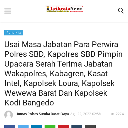
Polisi Kita
Beranda
Usai Masa Jabatan Para Perwira
Binkam
Polres SBD, Kapolres SBD Pimpin
Terms & Conditions
Upacara Serah Terima Jabatan
Reskrim
Wakapolres, Kabagren, Kasat
Intel, Kapolsek Loura, Kapolsek
Polisi Kita
Wewewa Barat Dan Kapolsek
Giat Ops
Kodi Bangedo
Lantas
Mitra Polisi
Humas Polres Sumba Barat Daya
Agu 22, 2022 02:58
2274
Satwil