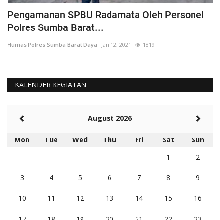
Pengamanan SPBU Radamata Oleh Personel
D
Polres Sumba Barat...
D
Humas Polres Sumba Barat Daya
Jan 12, 2021
1819
Hu
KALENDER KEGIATAN
August 2026
Mon
Tue
Wed
Thu
Fri
Sat
Sun
1
2
3
4
5
6
7
8
9
10
11
12
13
14
15
16
17
18
19
20
21
22
23