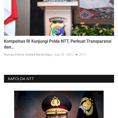
Kompolnas RI Kunjungi Polda NTT, Perkuat Transparansi
dan...
Humas Polres Sumba Barat Daya
Nop 30, -0001
2971
KAPOLDA NTT