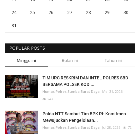
24
25
26
27
28
29
30
31
POPULAR POSTS
Minggu ini
Bulan ini
Tahun ini
TIM URC RESKRIM DAN INTEL POLRES SBD
BERSAMA POLSEK KODI...
Humas Polres Sumba Barat Daya
Mei 31, 2026
247
Polda NTT Sambut Tim BPK RI: Komitmen
Mewujudkan Pengelolaan...
Humas Polres Sumba Barat Daya
Jul 28, 2026
72