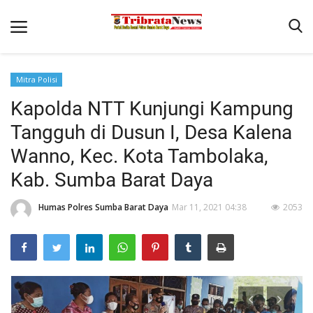
Mitra Polisi
Beranda
Kapolda NTT Kunjungi Kampung
Binkam
Tangguh di Dusun I, Desa Kalena
Terms & Conditions
Wanno, Kec. Kota Tambolaka,
Reskrim
Kab. Sumba Barat Daya
Polisi Kita
Humas Polres Sumba Barat Daya
Mar 11, 2021 04:38
2053
Giat Ops
Lantas
Mitra Polisi
Satwil