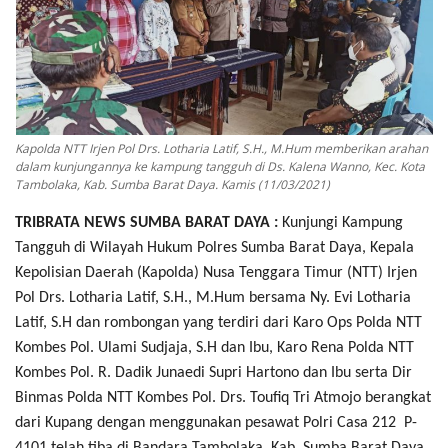
Kapolda NTT Irjen Pol Drs. Lotharia Latif, S.H., M.Hum memberikan arahan
dalam kunjungannya ke kampung tangguh di Ds. Kalena Wanno, Kec. Kota
Tambolaka, Kab. Sumba Barat Daya. Kamis (11/03/2021)
TRIBRATA NEWS SUMBA BARAT DAYA :
Kunjungi Kampung
Tangguh di Wilayah Hukum Polres Sumba Barat Daya, Kepala
Kepolisian Daerah (Kapolda) Nusa Tenggara Timur (NTT) Irjen
Pol
Drs. Lotharia Latif, S.H., M.Hum
bersama
Ny. Evi Lotharia
Latif, S.H
dan rombongan yang terdiri dari Karo Ops Polda NTT
Kombes Pol. Ulami Sudjaja, S.H dan Ibu, Karo Rena Polda NTT
Kombes Pol. R. Dadik Junaedi Supri Hartono dan Ibu serta Dir
Binmas Polda NTT Kombes Pol. Drs. Toufiq Tri Atmojo berangkat
dari Kupang dengan menggunakan pesawat Polri Casa 212 P-
4101 telah tiba di Bandara Tambolaka, Kab. Sumba Barat Daya.