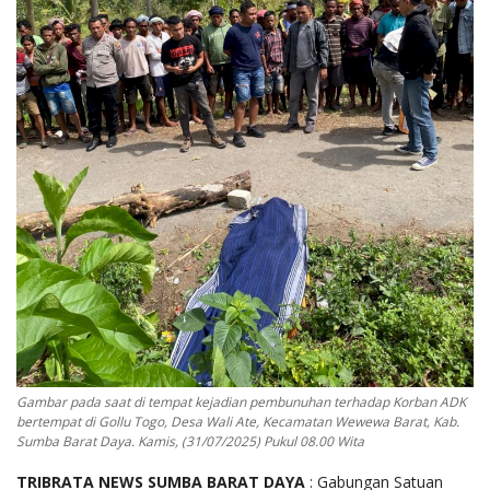
Gambar pada saat di tempat kejadian pembunuhan terhadap Korban ADK
bertempat di Gollu Togo, Desa Wali Ate, Kecamatan Wewewa Barat, Kab.
Sumba Barat Daya. Kamis, (31/07/2025) Pukul 08.00 Wita
TRIBRATA
NEWS
SUMBA
BARAT
DAYA
: Gabungan Satuan