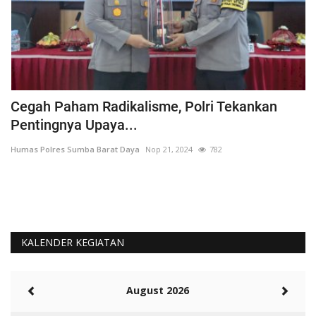
Cegah Paham Radikalisme, Polri Tekankan
P
Pentingnya Upaya...
W
Humas Polres Sumba Barat Daya
Nop 21, 2024
782
Hu
KALENDER KEGIATAN
August 2026