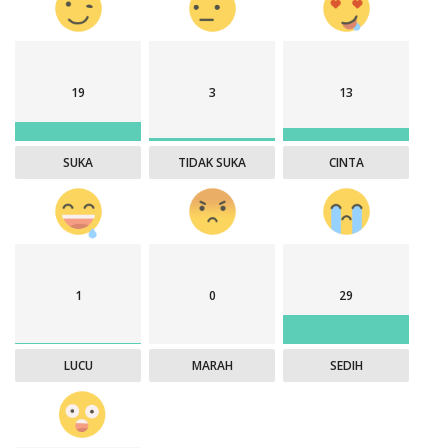
19
3
13
SUKA
TIDAK SUKA
CINTA
1
0
29
LUCU
MARAH
SEDIH