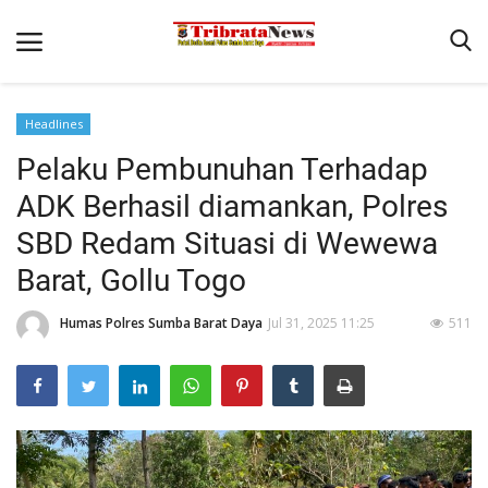
Headlines
Beranda
Pelaku Pembunuhan Terhadap
Binkam
ADK Berhasil diamankan, Polres
Terms & Conditions
SBD Redam Situasi di Wewewa
Reskrim
Barat, Gollu Togo
Polisi Kita
Humas Polres Sumba Barat Daya
Jul 31, 2025 11:25
511
Giat Ops
Lantas
Mitra Polisi
Satwil