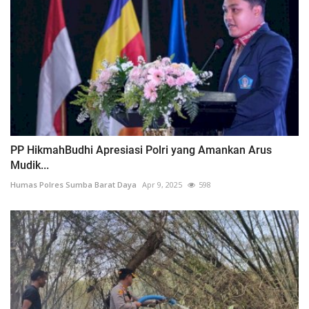
PP HikmahBudhi Apresiasi Polri yang Amankan Arus
Mudik...
Humas Polres Sumba Barat Daya
Apr 9, 2025
598