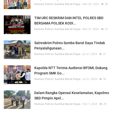
Humas Polres Sumba Barat Daya
Mei 20, 2025
39
TIM URC RESKRIM DAN INTEL POLRES SBD
BERSAMA POLSEK KODI...
Humas Polres Sumba Barat Daya
Mei 31, 2026
31
Satreskrim Polres Sumba Barat Daya Tindak
Penyalahgunaan...
Humas Polres Sumba Barat Daya
Jul 27, 2026
31
Kapolda NTT Terima Audiensi BP3MI, Dukung
Program SMK Go...
Humas Polres Sumba Barat Daya
Jul 31, 2026
30
Dalam Rangka Operasi Keselamatan, Kapolres
SBD Pimpin Apel...
Humas Polres Sumba Barat Daya
Feb 7, 2023
29