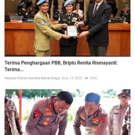
Terima Penghargaan PBB, Briptu Renita Rismayanti:
Terima...
Humas Polres Sumba Barat Daya
Nop 17, 2023
1065