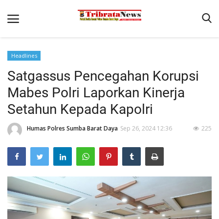
Headlines
Beranda
Satgassus Pencegahan Korupsi
Binkam
Mabes Polri Laporkan Kinerja
Terms & Conditions
Setahun Kepada Kapolri
Reskrim
Humas Polres Sumba Barat Daya
Sep 26, 2024 12:36
225
Polisi Kita
Giat Ops
Lantas
Mitra Polisi
Satwil