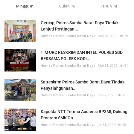
Minggu ini
Bulan ini
Tahun ini
Gercap, Polres Sumba Barat Daya Tindak
Lanjuti Postingan...
Humas Polres Sumba Barat Daya
Mei 20, 2025
39
TIM URC RESKRIM DAN INTEL POLRES SBD
BERSAMA POLSEK KODI...
Humas Polres Sumba Barat Daya
Mei 31, 2026
31
Satreskrim Polres Sumba Barat Daya Tindak
Penyalahgunaan...
Humas Polres Sumba Barat Daya
Jul 27, 2026
31
Kapolda NTT Terima Audiensi BP3MI, Dukung
Program SMK Go...
Humas Polres Sumba Barat Daya
Jul 31, 2026
30