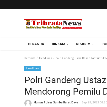
BERANDA
BINKAM
RESKRIM
PO
Beranda
Headlines
Polri Gandeng Ustaz Das'ad Latif untu
Headlines
Polri Gandeng Ustaz 
Mendorong Pemilu 
Humas Polres Sumba Barat Daya
Sep 29, 2023 03:3