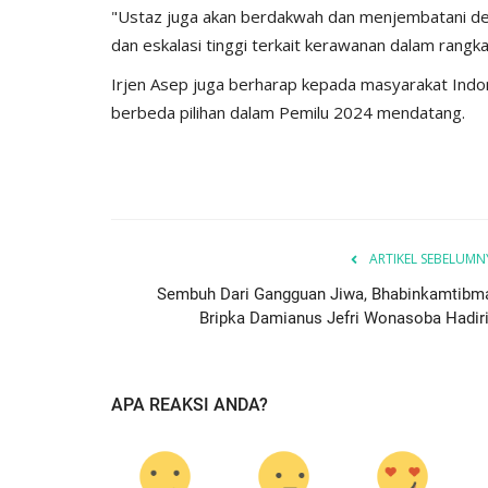
"Ustaz juga akan berdakwah dan menjembatani de
dan eskalasi tinggi terkait kerawanan dalam rangk
Irjen Asep juga berharap kepada masyarakat Indo
berbeda pilihan dalam Pemilu 2024 mendatang.
Headlines
ARTIKEL SEBELUMN
Sembuh Dari Gangguan Jiwa, Bhabinkamtibm
Bripka Damianus Jefri Wonasoba Hadiri.
APA REAKSI ANDA?
a NTT
Personel Polres Lamongan, Bri