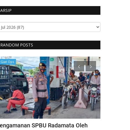
ARSIP
RANDOM POSTS
Giat Ops
Headlines
engamanan SPBU Radamata Oleh
Disaksikan