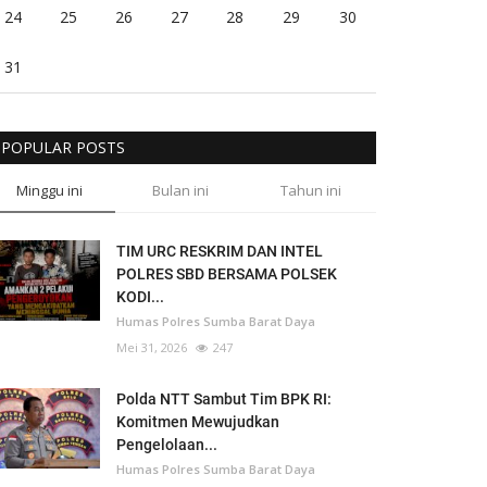
24
25
26
27
28
29
30
31
POPULAR POSTS
Minggu ini
Bulan ini
Tahun ini
TIM URC RESKRIM DAN INTEL
POLRES SBD BERSAMA POLSEK
KODI...
Humas Polres Sumba Barat Daya
Mei 31, 2026
247
Polda NTT Sambut Tim BPK RI:
Komitmen Mewujudkan
Pengelolaan...
Humas Polres Sumba Barat Daya