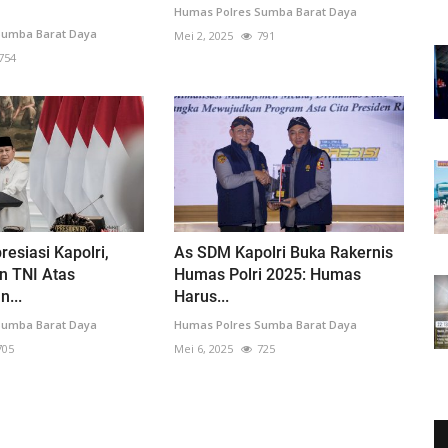
Humas Polres Sumba Barat Daya
Sumba Barat Daya
Mei 2, 2025
791
754
resiasi Kapolri,
As SDM Kapolri Buka Rakernis
n TNI Atas
Humas Polri 2025: Humas
...
Harus...
Sumba Barat Daya
Humas Polres Sumba Barat Daya
705
Mei 6, 2025
725