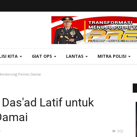
LISI KITA
GIAT OPS
LANTAS
MITRA POLISI
k Mendorong Pemilu Damai
Das'ad Latif untuk
Damai
0
302