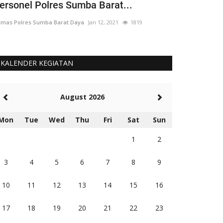
ersonel Polres Sumba Barat...
Wakapolri 
mas Polres Sumba Barat Daya
Jan 12, 2021
1819
Humas Polres Sum
KALENDER KEGIATAN
August 2026
Mon
Tue
Wed
Thu
Fri
Sat
Sun
1
2
3
4
5
6
7
8
9
10
11
12
13
14
15
16
17
18
19
20
21
22
23