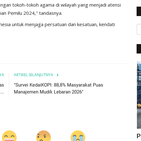
ngan tokoh-tokoh agama di wilayah yang menjadi atensi
aian Pemilu 2024," tandasnya.
nesia untuk menjaga persatuan dan kesatuan, kendati
Giat Ops
YA
ARTIKEL SELANJUTNYA
as
"Survei KedaiKOPI: 88,8% Masyarakat Puas
..
Manajemen Mudik Lebaran 2026"
pda
Meminimalisir Tingkat Kecelakaan,
P