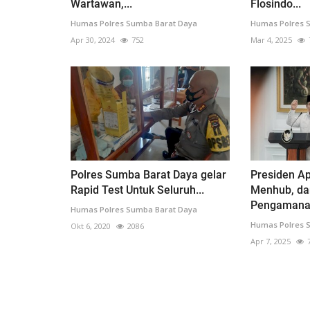
Wartawan,...
Flosindo...
Humas Polres Sumba Barat Daya
Humas Polres 
Apr 30, 2024
752
Mar 4, 2025
Polres Sumba Barat Daya gelar
Presiden Ap
Rapid Test Untuk Seluruh...
Menhub, da
Pengamanan
Humas Polres Sumba Barat Daya
Humas Polres 
Okt 6, 2020
2086
Apr 7, 2025