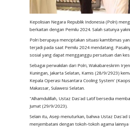
Kepolisian Negara Republik Indonesia (Polri) men
berkaitan dengan Pemilu 2024. Salah satunya yakni
Polri berupaya menciptakan situasi kamtibmas ya
terjadi pada saat Pemilu 2024 mendatang. Pasalny
sosial yang dapat mengganggu persatuan dan ke
Sebagai perwakilan dari Polri, Wakabareskrim Irje
Kuningan, Jakarta Selatan, Kamis (28/9/2923) kem
Kepala Operasi Nusantara Cooling System' (Kaops
Makassar, Sulawesi Selatan.
"Alhamdulillah, Ustaz Das'ad Latif bersedia memba
Jumat (29/9/2023).
Selain itu, Asep menuturkan, bahwa Ustaz Das'ad L
menjembatani dengan tokoh-tokoh agama lainnya 