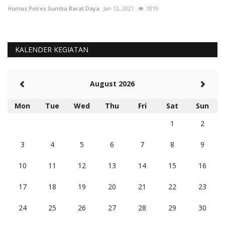
Humas Polres Sumba Barat Daya
Jan 12, 2021
1819
Hu
KALENDER KEGIATAN
August 2026
Mon
Tue
Wed
Thu
Fri
Sat
Sun
1
2
3
4
5
6
7
8
9
10
11
12
13
14
15
16
17
18
19
20
21
22
23
24
25
26
27
28
29
30