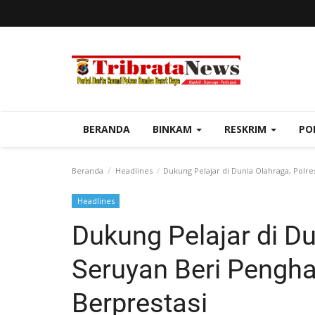
BERANDA
BINKAM
RESKRIM
PO
Beranda
Headlines
Dukung Pelajar di Dunia Olahraga, Polre
Headlines
Dukung Pelajar di Du
Seruyan Beri Pengha
Berprestasi