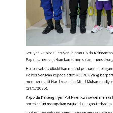
Seruyan - Polres Seruyan jajaran Polda Kalimant
Papahit, menunjukkan komitmen dalam mendukung pr
Hal tersebut, dibuktikan melalui pemberian piaga
Polres Seruyan kepada atlet RESPEK yang berparti
memperingati Hardiknas dan Milad Muhammadiyah 
(21/5/2025).
Kapolda Kalteng Irjen Pol Iwan Kurniawan melalu
apresiasi ini merupakan wujud dukungan terhadap 
"Hal ini juga sebagai bentuk sinergi antara Polri