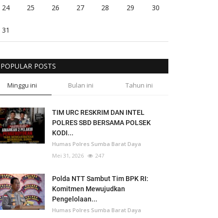
24
25
26
27
28
29
30
31
POPULAR POSTS
Minggu ini
Bulan ini
Tahun ini
TIM URC RESKRIM DAN INTEL
POLRES SBD BERSAMA POLSEK
KODI...
Humas Polres Sumba Barat Daya
Mei 31, 2026
247
Polda NTT Sambut Tim BPK RI:
Komitmen Mewujudkan
Pengelolaan...
Humas Polres Sumba Barat Daya