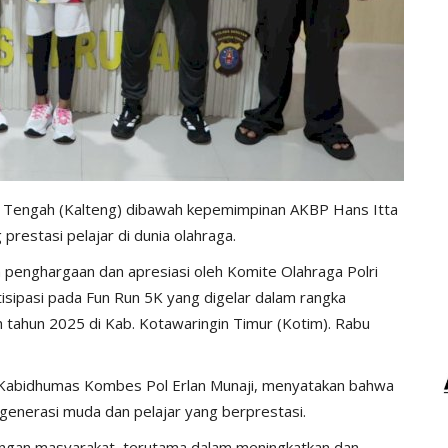
an Tengah (Kalteng) dibawah kepemimpinan AKBP Hans Itta
estasi pelajar di dunia olahraga.
m penghargaan dan apresiasi oleh Komite Olahraga Polri
sipasi pada Fun Run 5K yang digelar dalam rangka
tahun 2025 di Kab. Kotawaringin Timur (Kotim). Rabu
i Kabidhumas Kombes Pol Erlan Munaji, menyatakan bahwa
generasi muda dan pelajar yang berprestasi.
 dengan masyarakat, terutama dalam meningkatkan dan