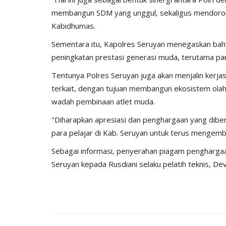
membangun SDM yang unggul, sekaligus mendorong p
Kabidhumas.
Sementara itu, Kapolres Seruyan menegaskan ba
peningkatan prestasi generasi muda, terutama par
Tentunya Polres Seruyan juga akan menjalin kerj
terkait, dengan tujuan membangun ekosistem olahr
wadah pembinaan atlet muda.
Headlines
"Diharapkan apresiasi dan penghargaan yang diber
para pelajar di Kab. Seruyan untuk terus mengemb
Sebagai informasi, penyerahan piagam penghargaa
Seruyan kepada Rusdiani selaku pelatih teknis, Dev
a NTT
Personel Polres Lamongan, Bri