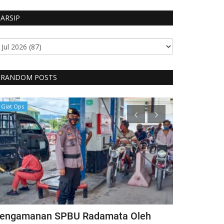
ARSIP
RANDOM POSTS
Giat Ops
Headlines
engamanan SPBU Radamata Oleh
Disaksikan