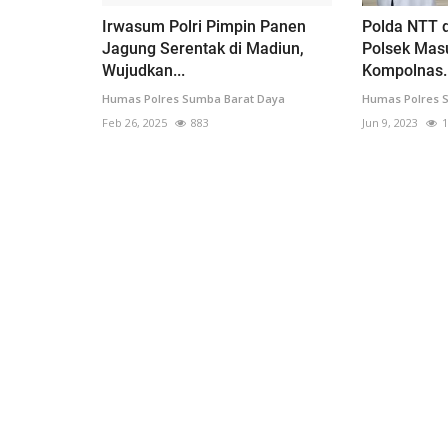
Irwasum Polri Pimpin Panen
Polda NTT 
Jagung Serentak di Madiun,
Polsek Mas
Wujudkan...
Kompolnas..
Humas Polres Sumba Barat Daya
Humas Polres 
Feb 26, 2025
883
Jun 9, 2023
1