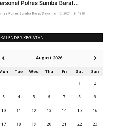
ersonel Polres Sumba Barat...
Wakapolri 
mas Polres Sumba Barat Daya
Jan 12, 2021
1819
Humas Polres Sum
KALENDER KEGIATAN
August 2026
Mon
Tue
Wed
Thu
Fri
Sat
Sun
1
2
3
4
5
6
7
8
9
10
11
12
13
14
15
16
17
18
19
20
21
22
23