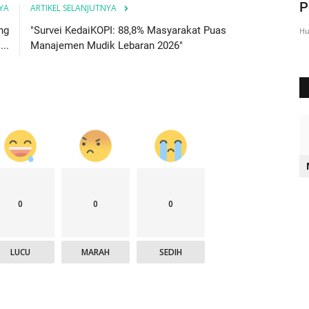
Polres Sumba Barat Daya...
P
YA
ARTIKEL SELANJUTNYA
ng
"Survei KedaiKOPI: 88,8% Masyarakat Puas
90
Humas Polres Sumba Barat Daya
Sep 21, 2021
1679
Hu
...
Manajemen Mudik Lebaran 2026"
0
0
0
LUCU
MARAH
SEDIH