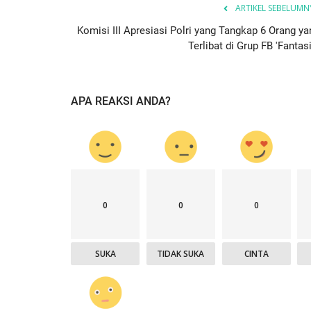
h Bagi...
Sholeh Maulana, Raih Medali...
ARTIKEL SEBELUMN
Komisi III Apresiasi Polri yang Tangkap 6 Orang ya
ep 14, 2025
3757
Humas Polres Sumba Barat Daya
Mei 27, 2025
6
Terlibat di Grup FB 'Fantasi
APA REAKSI ANDA?
0
0
0
SUKA
TIDAK SUKA
CINTA