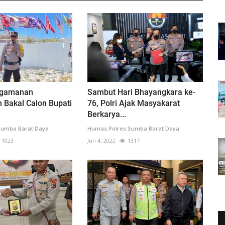
ngamanan
Sambut Hari Bhayangkara ke-
 Bakal Calon Bupati
76, Polri Ajak Masyakarat
Berkarya...
Sumba Barat Daya
Humas Polres Sumba Barat Daya
1023
Jun 4, 2022
1317